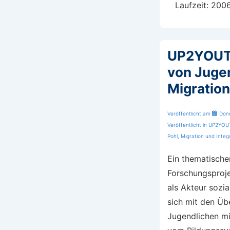
Laufzeit: 200
UP2YOUT
von Juge
Migratio
Veröffentlicht am
Don
Veröffentlicht in
UP2YOUT
Pohl
,
Migration und Integ
Ein thematische
Forschungspro
als Akteur sozi
sich mit den Ü
Jugendlichen mi