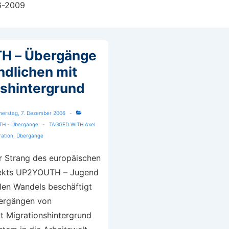
6-2009
H – Übergänge
ndlichen mit
nshintergrund
nerstag, 7. Dezember 2006
H - Übergänge
TAGGED WITH
Axel
ration
,
Übergänge
r Strang des europäischen
jekts UP2YOUTH – Jugend
alen Wandels beschäftigt
bergängen von
t Migrationshintergrund