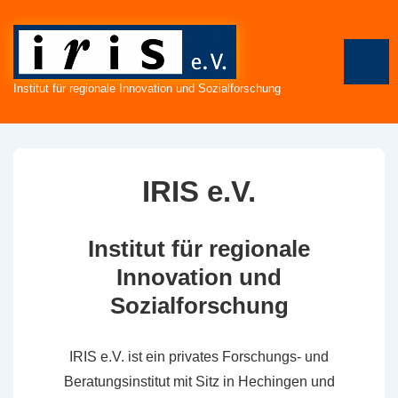
↓
Zum
Inhalt
ME
Institut für regionale Innovation und Sozialforschung
IRIS e.V.
Institut für regionale
Innovation und
Sozialforschung
IRIS e.V. ist ein privates Forschungs- und
Beratungsinstitut mit Sitz in Hechingen und