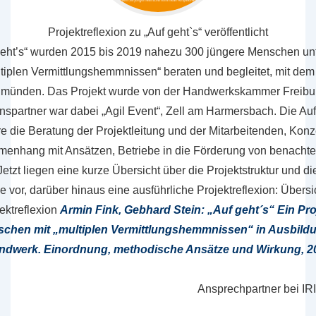
Projektreflexion zu „Auf geht`s“ veröffentlicht
 geht’s“ wurden 2015 bis 2019 nahezu 300 jüngere Menschen unt
iplen Vermittlungshemmnissen“ beraten und begleitet, mit dem Z
umünden.
Das Projekt wurde von der Handwerkskammer Freiburg
nspartner war dabei „Agil Event“, Zell am Harmersbach. Die Au
 die Beratung der Projektleitung und der Mitarbeitenden, Kon
menhang mit Ansätzen, Betriebe in die Förderung von benachte
 Jetzt liegen eine kurze Übersicht über die Projektstruktur und di
e vor, darüber hinaus eine ausführliche Projektreflexion: Übersi
ektreflexion
Armin Fink, Gebhard Stein: „Auf geht´s“ Ein Pro
chen mit „multiplen Vermittlungshemmnissen“ in Ausbildu
ndwerk. Einordnung, methodische Ansätze und Wirkung, 2
Ansprechpartner bei IR