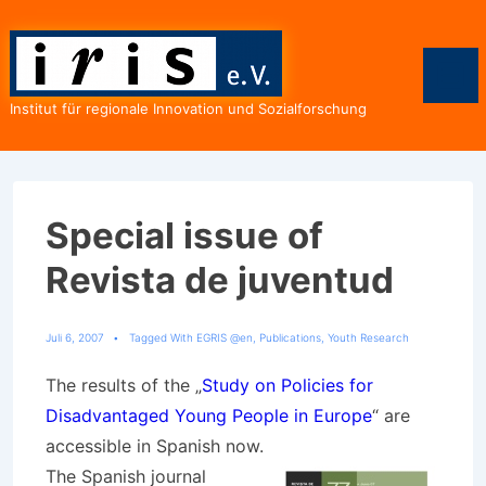
↓
Zum
Inhalt
Men
Institut für regionale Innovation und Sozialforschung
Special issue of
Revista de juventud
Juli 6, 2007
Tagged With
EGRIS @en
,
Publications
,
Youth Research
The results of the „
Study on Policies for
Disadvantaged Young People in Europe
“ are
accessible in Spanish now.
The Spanish journal