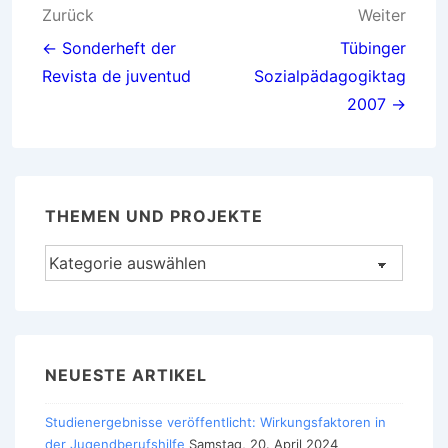
Beitragsnavigation
Zurück
Weiter
← Sonderheft der
Tübinger
Revista de juventud
Sozialpädagogiktag
2007 →
THEMEN UND PROJEKTE
Themen
und
Projekte
NEUESTE ARTIKEL
Studienergebnisse veröffentlicht: Wirkungsfaktoren in
der Jugendberufshilfe
Samstag, 20. April 2024