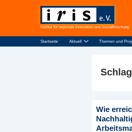
↓
Zum
Inhalt
Institut für regionale Innovation und Sozialforschung
Hauptnavigation
Startseite
Aktuell
Themen und Proj
Schla
Wie errei
Nachhaltig
Arbeitsma