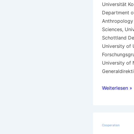
Universität 
Department of
Anthropology 
Sciences, Uni
Schottland De
University of U
Forschungsgr
University of
Generaldirekt
Europe
Weiterlesen »
Cooperation