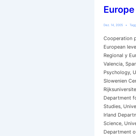
Europe
Dez. 14, 2005
Tag
Cooperation p
European lev
Regional y Eur
Valencia, Span
Psychology, Un
Slowenien Cen
Rijksuniversit
Department fo
Studies, Unive
Irland Depart
Science, Unive
Department o