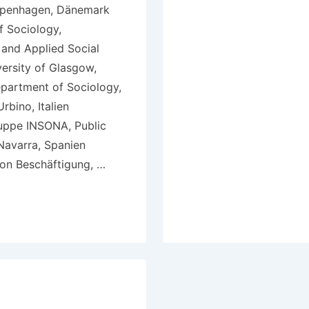
Kopenhagen, Dänemark
 Sociology,
and Applied Social
versity of Glasgow,
partment of Sociology,
rbino, Italien
uppe INSONA, Public
 Navarra, Spanien
ion Beschäftigung, …