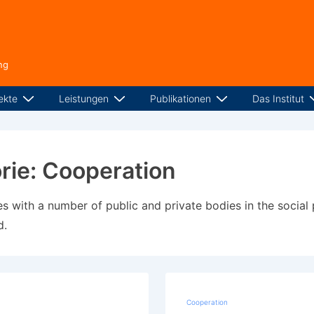
ng
ekte
Leistungen
Publikationen
Das Institut
rie:
Cooperation
s with a number of public and private bodies in the social 
d.
Cooperation