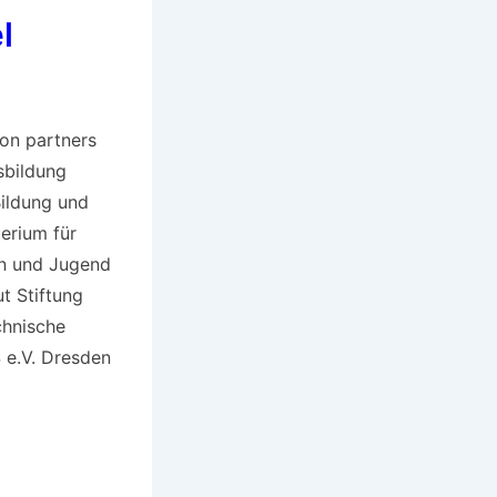
l
tion partners
sbildung
Bildung und
erium für
en und Jugend
t Stiftung
chnische
S e.V. Dresden