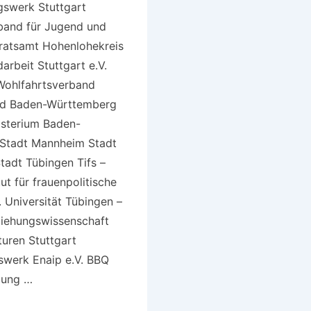
gswerk Stuttgart
and für Jugend und
ratsamt Hohenlohekreis
arbeit Stuttgart e.V.
 Wohlfahrtsverband
d Baden-Württemberg
nisterium Baden-
Stadt Mannheim Stadt
tadt Tübingen Tifs –
tut für frauenpolitische
 Universität Tübingen –
rziehungswissenschaft
turen Stuttgart
swerk Enaip e.V. BBQ
ldung …