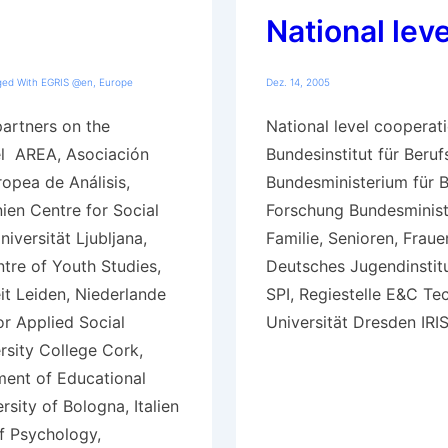
National leve
ged With
EGRIS @en
,
Europe
Dez. 14, 2005
artners on the
National level coopera
el AREA, Asociación
Bundesinstitut für Beruf
opea de Análisis,
Bundesministerium für 
ien Centre for Social
Forschung Bundesminist
iversität Ljubljana,
Familie, Senioren, Frau
tre of Youth Studies,
Deutsches Jugendinstitu
eit Leiden, Niederlande
SPI, Regiestelle E&C Te
r Applied Social
Universität Dresden IRI
rsity College Cork,
ment of Educational
rsity of Bologna, Italien
f Psychology,