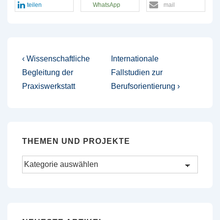
teilen
WhatsApp
mail
Beitragsnavigation
Vorheriger
Nächster
‹ Wissenschaftliche
Internationale
Beitrag
Beitrag
Begleitung der
Fallstudien zur
ist
ist
Praxiswerkstatt
Berufsorientierung ›
THEMEN UND PROJEKTE
Themen
und
Projekte