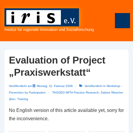
↓
Zum
Inhalt
ME
Institut für regionale Innovation und Sozialforschung
Evaluation of Project
„Praxiswerkstatt“
Veröffentlicht am
Montag, 11. Februar 2008
Veröffentlicht in
Workshop -
Prevention by Participation
TAGGED WITH
Practice Research
,
Sabine Riescher
@en
,
Training
No English version of this article available yet, sorry for
the inconvenience.