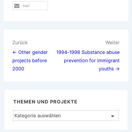
mail
Beitragsnavigation
Zurück
Weiter
← Other gender
1994-1998 Substance abuse
projects before
prevention for immigrant
2000
youths →
THEMEN UND PROJEKTE
Themen
und
Projekte