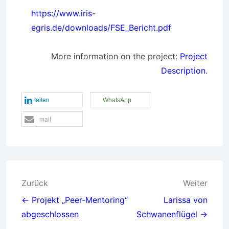
https://www.iris-
egris.de/downloads/FSE_Bericht.pdf
More information on the project:
Project
Description
.
teilen
WhatsApp
mail
Beitragsnavigation
Zurück
Weiter
← Projekt „Peer-Mentoring“
Larissa von
abgeschlossen
Schwanenflügel →