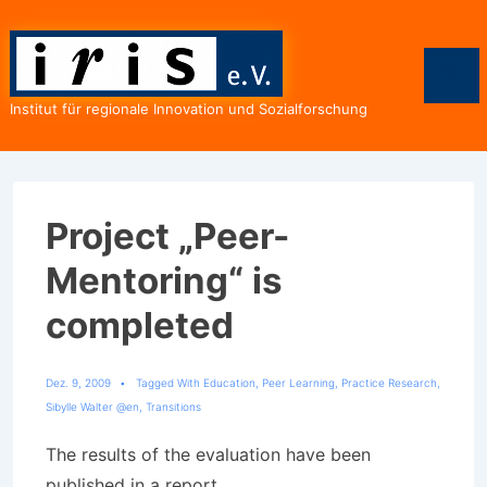
↓
Zum
Inhalt
Men
Institut für regionale Innovation und Sozialforschung
Project „Peer-
Mentoring“ is
completed
Dez. 9, 2009
Tagged With
Education
,
Peer Learning
,
Practice Research
,
Sibylle Walter @en
,
Transitions
The results of the evaluation have been
published in a report.