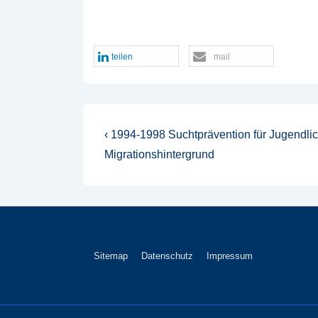
teilen
mail
Beitragsnavigation
Vorheriger
‹ 1994-1998 Suchtprävention für Jugendlic
Beitrag
Migrationshintergrund
ist
Footer-
Sitemap
Datenschutz
Impressum
Menü