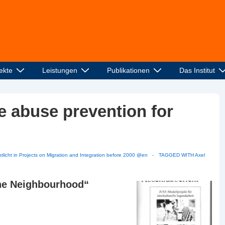
ekte
Leistungen
Publikationen
Das Institut
 abuse prevention for
tlicht in
Projects on Migration and Integration before 2000 @en
TAGGED WITH
Axel
the Neighbourhood“