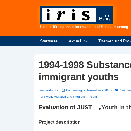
↓
Zum
Inhalt
Institut für regionale Innovation und Sozialforschung
Hauptnavigation
Startseite
Aktuell
Themen und Proj
1994-1998 Substance
immigrant youths
Veröffentlicht am
Donnerstag, 2. November 2000
Veröffen
Pohl @en
,
Migration and integration
,
Youth
Evaluation of JUST – „Youth in 
Project description