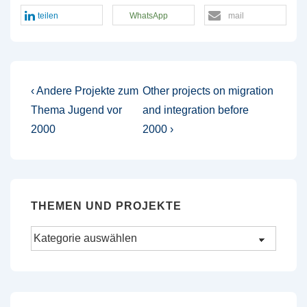
teilen
WhatsApp
mail
Beitragsnavigation
Vorheriger
Nächster
‹ Andere Projekte zum
Other projects on migration
Beitrag
Beitrag
Thema Jugend vor
and integration before
ist
ist
2000
2000 ›
THEMEN UND PROJEKTE
Themen
und
Projekte