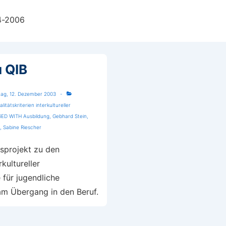
4-2006
u QIB
tag, 12. Dezember 2003
litätskriterien interkultureller
GED WITH
Ausbildung
,
Gebhard Stein
,
,
Sabine Riescher
sprojekt zu den
kultureller
 für jugendliche
am Übergang in den Beruf.