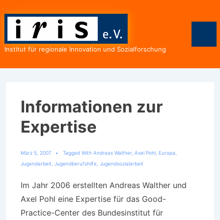
↓
Zum
Inhalt
Men
Institut für regionale Innovation und Sozialforschung
Informationen zur
Expertise
März 5, 2007
Tagged With
Andreas Walther
,
Axel Pohl
,
Europa
,
Jugendarbeit
,
Jugendberufshilfe
,
Jugendsozialarbeit
Im Jahr 2006 erstellten Andreas Walther und
Axel Pohl eine Expertise für das Good-
Practice-Center des Bundesinstitut für