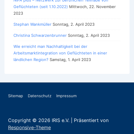
NIFA plus – Netzwerk zur beruflichen Teilhabe von
Geflüchteten (seit 1.10.2022)
Mittwoch, 22. November
2023
Stephan Wankmüller
Sonntag, 2. April 2023
Christina Schwarzenbrunner
Sonntag, 2. April 2023
Wie erreicht man Nachhaltigkeit bei der
Arbeitsmarktintegration von Geflüchteten in einer
ländlichen Region?
Samstag, 1. April 2023
Footer-
Sitemap
Datenschutz
Impressum
Menü
Copyright © 2026
IRIS e.V.
| Präsentiert von
Responsive-Theme