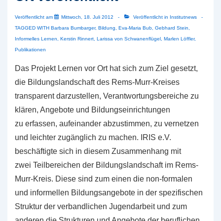
Veröffentlicht am
Mittwoch, 18. Juli 2012
Veröffentlicht in
Institutnews
TAGGED WITH
Barbara Bumbarger
,
Bildung
,
Eva-Maria Bub
,
Gebhard Stein
,
Informelles Lernen
,
Kerstin Rinnert
,
Larissa von Schwanenflügel
,
Marlen Löffler
,
Publikationen
Das Projekt Lernen vor Ort hat sich zum Ziel gesetzt,
die Bildungslandschaft des Rems-Murr-Kreises
transparent darzustellen, Verantwortungsbereiche zu
klären, Angebote und Bildungseinrichtungen
zu erfassen, aufeinander abzustimmen, zu vernetzen
und leichter zugänglich zu machen. IRIS e.V.
beschäftigte sich in diesem Zusammenhang mit
zwei Teilbereichen der Bildungslandschaft im Rems-
Murr-Kreis. Diese sind zum einen die non-formalen
und informellen Bildungsangebote in der spezifischen
Struktur der verbandlichen Jugendarbeit und zum
anderen die Strukturen und Angebote der beruflichen