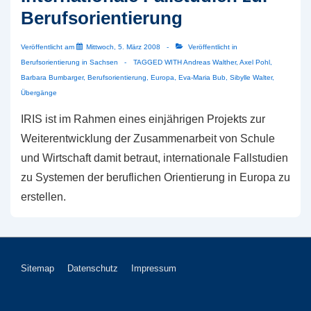
Berufsorientierung
Veröffentlicht am
Mittwoch, 5. März 2008
Veröffentlicht in
Berufsorientierung in Sachsen
TAGGED WITH
Andreas Walther
,
Axel Pohl
,
Barbara Bumbarger
,
Berufsorientierung
,
Europa
,
Eva-Maria Bub
,
Sibylle Walter
,
Übergänge
IRIS ist im Rahmen eines einjährigen Projekts zur
Weiterentwicklung der Zusammenarbeit von Schule
und Wirtschaft damit betraut, internationale Fallstudien
zu Systemen der beruflichen Orientierung in Europa zu
erstellen.
Footer-
Sitemap
Datenschutz
Impressum
Menü