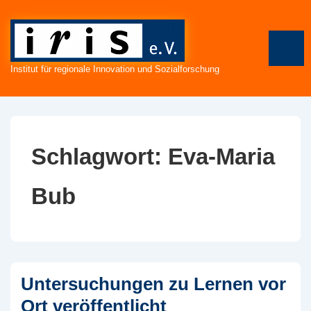
↓
Zum
Inhalt
ME
Institut für regionale Innovation und Sozialforschung
Schlagwort:
Eva-Maria
Bub
Untersuchungen zu Lernen vor
Ort veröffentlicht