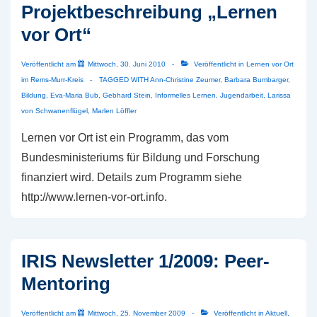
Projektbeschreibung „Lernen
Ort
vor Ort“
Veröffentlicht am
Mittwoch, 30. Juni 2010
Veröffentlicht in
Lernen vor Ort
im Rems-Murr-Kreis
TAGGED WITH
Ann-Christine Zeumer
,
Barbara Bumbarger
,
Bildung
,
Eva-Maria Bub
,
Gebhard Stein
,
Informelles Lernen
,
Jugendarbeit
,
Larissa
von Schwanenflügel
,
Marlen Löffler
Lernen vor Ort ist ein Programm, das vom
Bundesministeriums für Bildung und Forschung
finanziert wird. Details zum Programm siehe
http://www.lernen-vor-ort.info.
IRIS Newsletter 1/2009: Peer-
Mentoring
Veröffentlicht am
Mittwoch, 25. November 2009
Veröffentlicht in
Aktuell
,