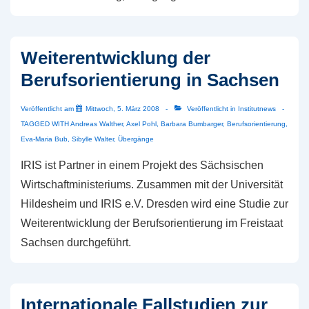
Weiterentwicklung der
Berufsorientierung in Sachsen
Veröffentlicht am
Mittwoch, 5. März 2008
Veröffentlicht in
Institutnews
TAGGED WITH
Andreas Walther
,
Axel Pohl
,
Barbara Bumbarger
,
Berufsorientierung
,
Eva-Maria Bub
,
Sibylle Walter
,
Übergänge
IRIS ist Partner in einem Projekt des Sächsischen
Wirtschaftministeriums. Zusammen mit der Universität
Hildesheim und IRIS e.V. Dresden wird eine Studie zur
Weiterentwicklung der Berufsorientierung im Freistaat
Sachsen durchgeführt.
Internationale Fallstudien zur