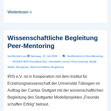
IRIS
Weiterlesen »
Newsletter
1/2009:
Peer-
Wissenschaftliche Begleitung
Mentoring
Peer-Mentoring
Veröffentlicht am
Dienstag, 15. Juli 2008
Veröffentlicht in
Peer-Mentoring
TAGGED WITH
Eva-Maria Bub
,
Informelles Lernen
,
Peer-Learning
,
Sibylle
Walter
,
Übergänge
,
Wissenschaftliche Begleitung
IRIS e.V. ist in Kooperation mit dem Institut für
Erziehungswissenschaft der Universität Tübingen im
Auftrag der Caritas Stuttgart mit der wissenschaftlichen
Begleitung des Stuttgarter Modellprojektes „Freunde
schaffen Erfolg“ betraut.