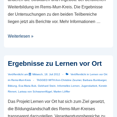
Weiterbildung im Rems-Murr-Kreis. Die Ergebnisse
der Untersuchungen zu den beiden Teilbereiche
liegen jetzt als Berichte vor. Mehr Informationen …
Untersuchungen
Weiterlesen »
zu
Lernen
vor
Ergebnisse zu Lernen vor Ort
Ort
veröffentlicht
Veröffentlicht am
Mittwoch, 18. Juli 2012
Veröffentlicht in
Lernen vor Ort
im Rems-Murr-Kreis
TAGGED WITH
Ann-Christine Zeumer
,
Barbara Bumbarger
,
Bildung
,
Eva-Maria Bub
,
Gebhard Stein
,
Informelles Lernen
,
Jugendarbeit
,
Kerstin
Rinnert
,
Larissa von Schwanenflügel
,
Marlen Löffler
Das Projekt Lernen vor Ort hat sich zum Ziel gesetzt,
die Bildungslandschaft des Rems-Murr-Kreises
transparent darzustellen, Verantwortungsbereiche zu