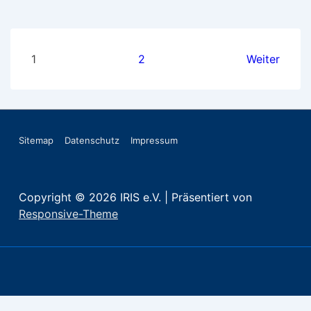
Seitennummerierung
1
2
Weiter
der
Beiträge
Footer-
Sitemap
Datenschutz
Impressum
Menü
Copyright © 2026
IRIS e.V.
| Präsentiert von
Responsive-Theme