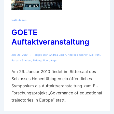
Institutnews
GOETE
Auftaktveranstaltung
Jan. 26, 2010
Tagged With
Andrea Bosch
,
Andreas Walther
,
Axel Pohl
,
Barbara Stauber
,
Bildung
,
Übergänge
Am 29. Januar 2010 findet im Rittersaal des
Schlosses Hohentübingen ein öffentliches
Symposium als Auftaktveranstaltung zum EU-
Forschungsprojekt „Governance of educational
trajectories in Europe“ statt.