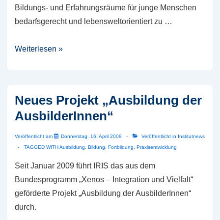
Bildungs- und Erfahrungsräume für junge Menschen
bedarfsgerecht und lebensweltorientiert zu …
Fachliche
Weiterlesen »
Begleitung
und
Koordination
Neues Projekt „Ausbildung der
des
AusbilderInnen“
Projektes
„Gemischtes
Veröffentlicht am
Donnerstag, 16. April 2009
Veröffentlicht in
Institutnews
Doppel
TAGGED WITH
Ausbildung
,
Bildung
,
Fortbildung
,
Praxisentwicklung
–
Seit Januar 2009 führt IRIS das aus dem
Kooperation
Bundesprogramm „Xenos – Integration und Vielfalt“
von
geförderte Projekt „Ausbildung der AusbilderInnen“
Jugendhilfe
durch.
und