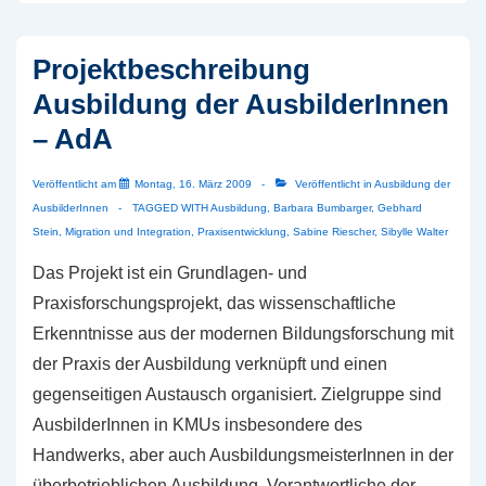
Schule“
Projektbeschreibung
Ausbildung der AusbilderInnen
– AdA
Veröffentlicht am
Montag, 16. März 2009
Veröffentlicht in
Ausbildung der
AusbilderInnen
TAGGED WITH
Ausbildung
,
Barbara Bumbarger
,
Gebhard
Stein
,
Migration und Integration
,
Praxisentwicklung
,
Sabine Riescher
,
Sibylle Walter
Das Projekt ist ein Grundlagen- und
Praxisforschungsprojekt, das wissenschaftliche
Erkenntnisse aus der modernen Bildungsforschung mit
der Praxis der Ausbildung verknüpft und einen
gegenseitigen Austausch organisiert. Zielgruppe sind
AusbilderInnen in KMUs insbesondere des
Handwerks, aber auch AusbildungsmeisterInnen in der
überbetrieblichen Ausbildung, Verantwortliche der