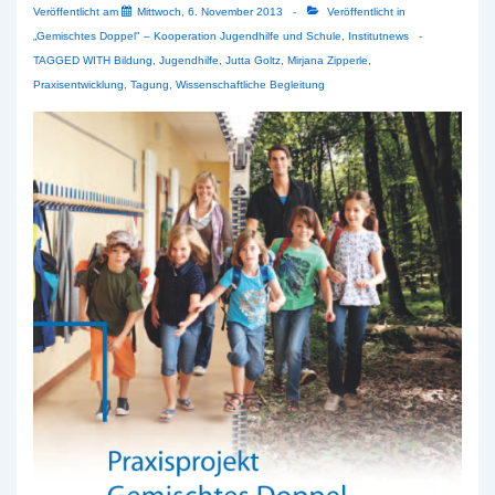
Veröffentlicht am
Mittwoch, 6. November 2013
Veröffentlicht in
„Gemischtes Doppel" – Kooperation Jugendhilfe und Schule
,
Institutnews
TAGGED WITH
Bildung
,
Jugendhilfe
,
Jutta Goltz
,
Mirjana Zipperle
,
Praxisentwicklung
,
Tagung
,
Wissenschaftliche Begleitung