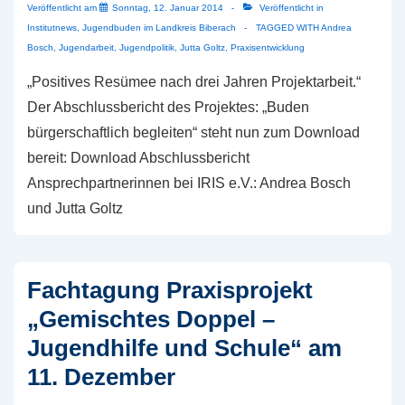
Veröffentlicht am
Sonntag, 12. Januar 2014
Veröffentlicht in
Institutnews
,
Jugendbuden im Landkreis Biberach
TAGGED WITH
Andrea
Bosch
,
Jugendarbeit
,
Jugendpolitik
,
Jutta Goltz
,
Praxisentwicklung
„Positives Resümee nach drei Jahren Projektarbeit.“
Der Abschlussbericht des Projektes: „Buden
bürgerschaftlich begleiten“ steht nun zum Download
bereit: Download Abschlussbericht
Ansprechpartnerinnen bei IRIS e.V.: Andrea Bosch
und Jutta Goltz
Fachtagung Praxisprojekt
„Gemischtes Doppel –
Jugendhilfe und Schule“ am
11. Dezember