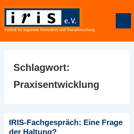
↓
Zum
Inhalt
ME
Institut für regionale Innovation und Sozialforschung
Schlagwort:
Praxisentwicklung
IRIS-Fachgespräch: Eine Frage
der Haltung?